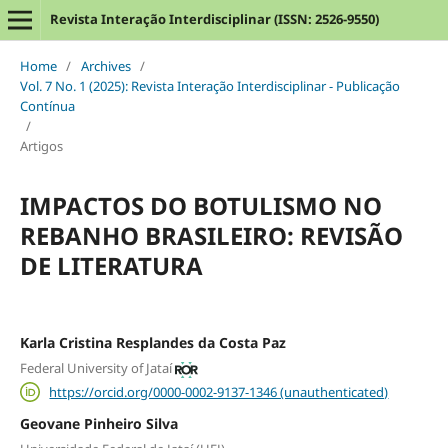
Revista Interação Interdisciplinar (ISSN: 2526-9550)
Home
/
Archives
/
Vol. 7 No. 1 (2025): Revista Interação Interdisciplinar - Publicação
Contínua
/
Artigos
IMPACTOS DO BOTULISMO NO
REBANHO BRASILEIRO: REVISÃO
DE LITERATURA
Karla Cristina Resplandes da Costa Paz
Federal University of Jataí
https://orcid.org/0000-0002-9137-1346 (unauthenticated)
Geovane Pinheiro Silva