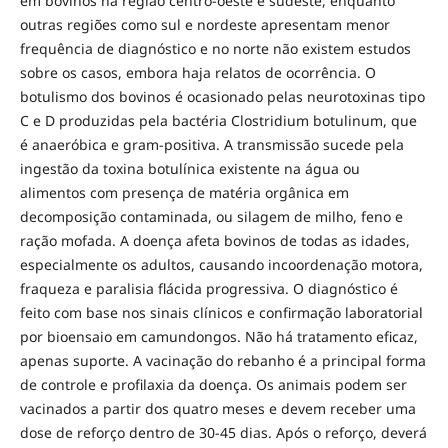
em bovinos na região centro-oeste e sudeste, enquanto
outras regiões como sul e nordeste apresentam menor
frequência de diagnóstico e no norte não existem estudos
sobre os casos, embora haja relatos de ocorrência. O
botulismo dos bovinos é ocasionado pelas neurotoxinas tipo
C e D produzidas pela bactéria Clostridium botulinum, que
é anaeróbica e gram-positiva. A transmissão sucede pela
ingestão da toxina botulínica existente na água ou
alimentos com presença de matéria orgânica em
decomposição contaminada, ou silagem de milho, feno e
ração mofada. A doença afeta bovinos de todas as idades,
especialmente os adultos, causando incoordenação motora,
fraqueza e paralisia flácida progressiva. O diagnóstico é
feito com base nos sinais clínicos e confirmação laboratorial
por bioensaio em camundongos. Não há tratamento eficaz,
apenas suporte. A vacinação do rebanho é a principal forma
de controle e profilaxia da doença. Os animais podem ser
vacinados a partir dos quatro meses e devem receber uma
dose de reforço dentro de 30-45 dias. Após o reforço, deverá