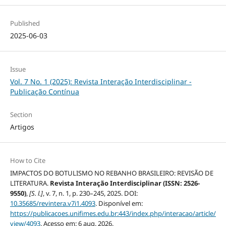
Published
2025-06-03
Issue
Vol. 7 No. 1 (2025): Revista Interação Interdisciplinar -
Publicação Contínua
Section
Artigos
How to Cite
IMPACTOS DO BOTULISMO NO REBANHO BRASILEIRO: REVISÃO DE
LITERATURA.
Revista Interação Interdisciplinar (ISSN: 2526-
9550)
,
[S. l.]
, v. 7, n. 1, p. 230–245, 2025. DOI:
10.35685/revintera.v7i1.4093
. Disponível em:
https://publicacoes.unifimes.edu.br:443/index.php/interacao/article/
view/4093
. Acesso em: 6 aug. 2026.