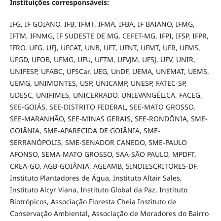
Instituições corresponsáveis:
IFG, IF GOIANO, IFB, IFMT, IFMA, IFBA, IF BAIANO, IFMG,
IFTM, IFNMG, IF SUDESTE DE MG, CEFET-MG, IFPI, IFSP, IFPR,
IFRO, UFG, UFJ, UFCAT, UNB, UFT, UFNT, UFMT, UFR, UFMS,
UFGD, UFOB, UFMG, UFU, UFTM, UFVJM, UFSJ, UFV, UNIR,
UNIFESP, UFABC, UFSCar, UEG, UnDF, UEMA, UNEMAT, UEMS,
UEMG, UNIMONTES, USP, UNICAMP, UNESP, FATEC-SP,
UDESC, UNIFIMES, UNICERRADO, UNIEVANGÉLICA, FACEG,
SEE-GOIÁS, SEE-DISTRITO FEDERAL, SEE-MATO GROSSO,
SEE-MARANHÃO, SEE-MINAS GERAIS, SEE-RONDÔNIA, SME-
GOIÂNIA, SME-APARECIDA DE GOIÂNIA, SME-
SERRANÓPOLIS, SME-SENADOR CANEDO, SME-PAULO
AFONSO, SEMA-MATO GROSSO, SAA-SÃO PAULO, MPDFT,
CREA-GO, AGB-GOIÂNIA, AGEAMB, SINDIESCRITORES-DF,
Instituto Plantadores de Água, Instituto Altair Sales,
Instituto Alcyr Viana, Instituto Global da Paz, Instituto
Biotrópicos, Associação Floresta Cheia Instituto de
Conservação Ambiental, Associação de Moradores do Bairro