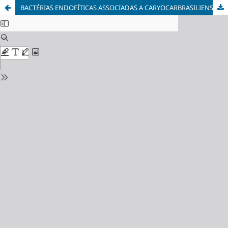
BACTÉRIAS ENDOFÍTICAS ASSOCIADAS A CARYOCARBRASILIENSE: POTENCIAIS BIOTECNOLÓGICOS E INTERAÇÕESDE CO-CULTURAS COM PATÓGENOS