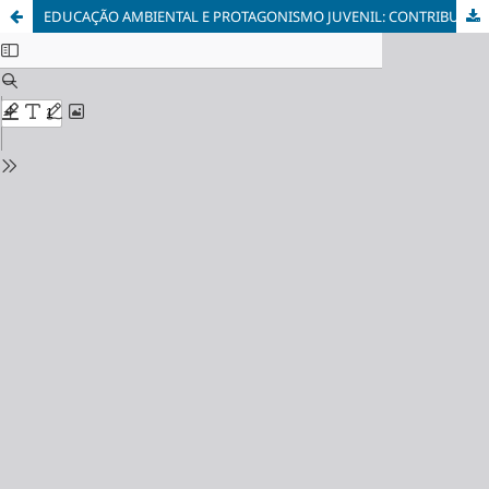
EDUCAÇÃO AMBIENTAL E PROTAGONISMO JUVENIL: CONTRIBUIÇÕES PARA A VALORIZAÇÃO DO CERRADO FRENTE À CRISE CLIMÁTICA