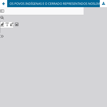
OS POVOS INDÍGENAS E O CERRADO REPRESENTADOS NOSLIVROS DIDÁTICOS PRODUZIDOS PELO CTI