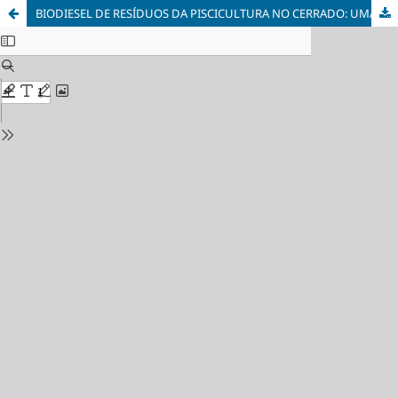
BIODIESEL DE RESÍDUOS DA PISCICULTURA NO CERRADO: UMAESTRATÉGIA DE ECONOMIA CIRCULAR NO COMBATE ÀSMUDANÇAS