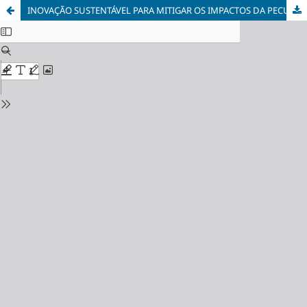
INOVAÇÃO SUSTENTÁVEL PARA MITIGAR OS IMPACTOS DA PECUÁRIA NA BIODIVERSIDADE DO CERRADO