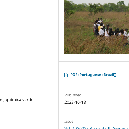
PDF (Portuguese (Brazil))
Published
vel, química verde
2023-10-18
Issue
Vol. 1 (2023): Anais da III Semana