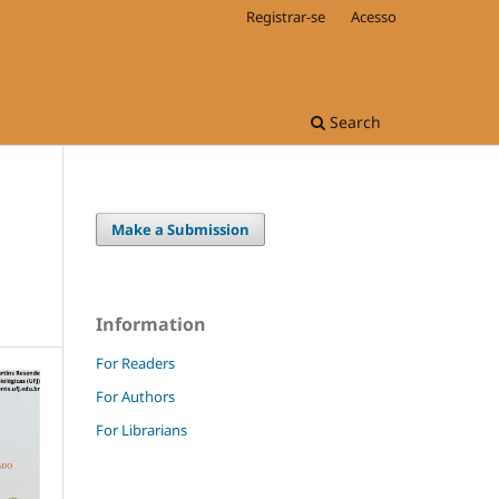
Registrar-se
Acesso
Search
Make a Submission
Information
For Readers
For Authors
For Librarians