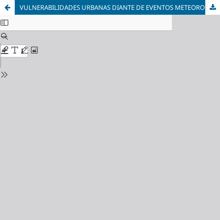
VULNERABILIDADES URBANAS DIANTE DE EVENTOS METEOROLÓGICOS EXTREMOS EM CIDADES DA BACIA DO ALTO PARAGUAI-BAP