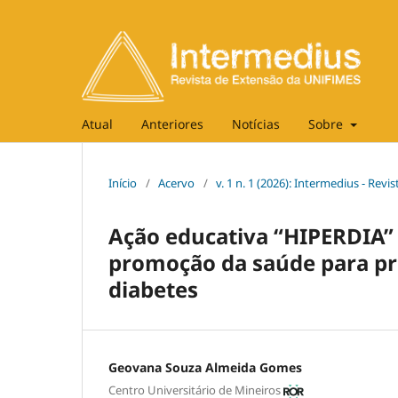
Atual
Anteriores
Notícias
Sobre
Início
/
Acervo
/
v. 1 n. 1 (2026): Intermedius - Re
Ação educativa “HIPERDIA” 
promoção da saúde para pr
diabetes
Geovana Souza Almeida Gomes
Centro Universitário de Mineiros