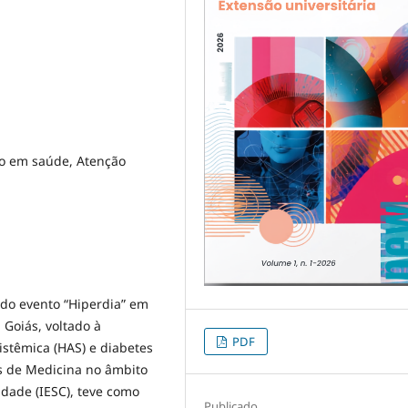
ão em saúde, Atenção
 do evento “Hiperdia” em
 Goiás, voltado à
PDF
istêmica (HAS) e diabetes
s de Medicina no âmbito
idade (IESC), teve como
Publicado