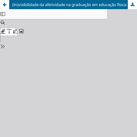
(In)visibilidade da afetividade na graduação em educação física: uma análise das DCNs e dos PPCs das universidades públicas de Mato Grosso