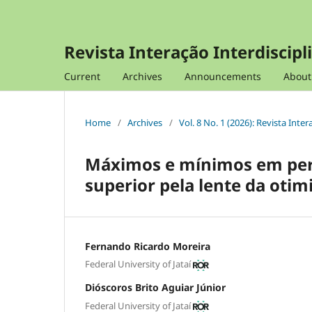
Revista Interação Interdiscipl
Current
Archives
Announcements
Abou
Home
/
Archives
/
Vol. 8 No. 1 (2026): Revista Inte
Máximos e mínimos em pers
superior pela lente da otim
Fernando Ricardo Moreira
Federal University of Jataí
Dióscoros Brito Aguiar Júnior
Federal University of Jataí