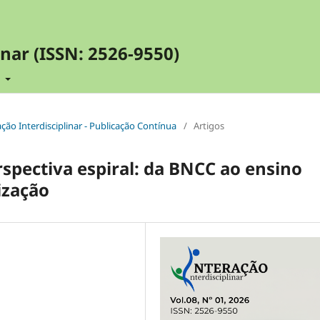
inar (ISSN: 2526-9550)
t
ração Interdisciplinar - Publicação Contínua
/
Artigos
pectiva espiral: da BNCC ao ensino
ização