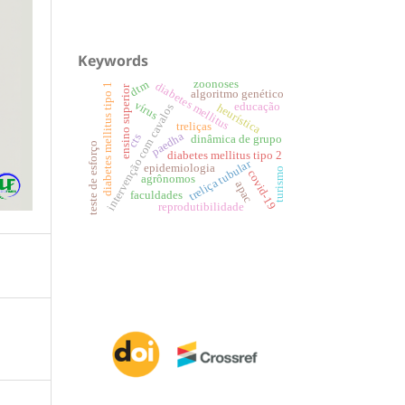
Keywords
zoonoses
dtm
diabetes mellitus
diabetes mellitus tipo 1
ensino superior
algoritmo genético
vírus
educação
heurística
intervenção com cavalos
treliças
paedha
cts
dinâmica de grupo
teste de esforço
diabetes mellitus tipo 2
treliça tubular
epidemiologia
turismo
covid-19
agrônomos
apac
faculdades
reprodutibilidade