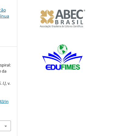
ção
tínua
piral:
e da
. l.]
, v.
43/in