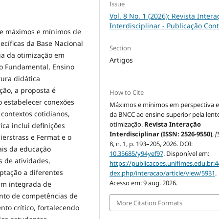
Issue
Vol. 8 No. 1 (2026): Revista Intera
Interdisciplinar - Publicação Con
de máximos e mínimos de
ecíficas da Base Nacional
Section
ia da otimização em
Artigos
ino Fundamental, Ensino
ura didática
ção, a proposta é
How to Cite
o estabelecer conexões
Máximos e mínimos em perspectiva es
contextos cotidianos,
da BNCC ao ensino superior pela lent
otimização.
Revista Interação
ca inclui definições
Interdisciplinar (ISSN: 2526-9550)
,
[S
erstrass e Fermat e o
8, n. 1, p. 193–205, 2026. DOI:
ais da educação
10.35685/y94yef97
. Disponível em:
 de atividades,
https://publicacoes.unifimes.edu.br:4
ptação a diferentes
dex.php/interacao/article/view/5931
.
Acesso em: 9 aug. 2026.
em integrada de
ento de competências de
More Citation Formats
o crítico, fortalecendo