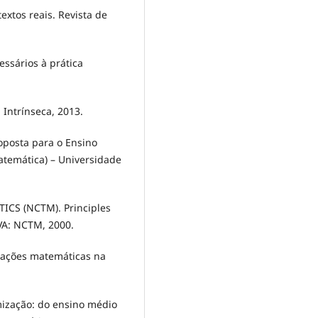
xtos reais. Revista de
ssários à prática
Intrínseca, 2013.
oposta para o Ensino
atemática) – Universidade
CS (NCTM). Principles
VA: NCTM, 2000.
igações matemáticas na
mização: do ensino médio