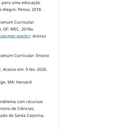
vas para uma educação
o Alegre: Penso, 2018.
 Comum Curricular:
a, DF: MEC, 2018a.
lar.mec.gov.br/
. Acesso
Comum Curricular: Ensino
/
. Acesso em: 9 fev. 2026.
dge, MA: Harvard
problema com recursos
sino de Ciências,
tado de Santa Catarina,