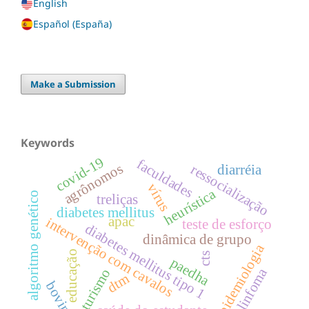
English
Español (España)
Make a Submission
Keywords
covid-19
faculdades
agrônomos
ressocialização
diarréia
vírus
heurística
algoritmo genético
treliças
diabetes mellitus
apac
intervenção com cavalos
teste de esforço
diabetes mellitus tipo 1
dinâmica de grupo
epidemiologia
educação
cts
paedha
linfoma
turismo
dtm
bovino