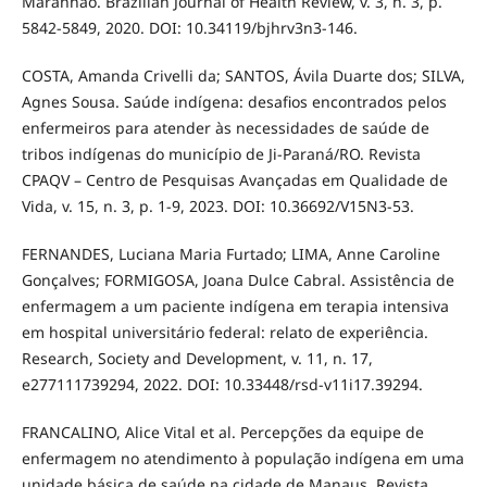
Maranhão. Brazilian Journal of Health Review, v. 3, n. 3, p.
5842-5849, 2020. DOI: 10.34119/bjhrv3n3-146.
COSTA, Amanda Crivelli da; SANTOS, Ávila Duarte dos; SILVA,
Agnes Sousa. Saúde indígena: desafios encontrados pelos
enfermeiros para atender às necessidades de saúde de
tribos indígenas do município de Ji-Paraná/RO. Revista
CPAQV – Centro de Pesquisas Avançadas em Qualidade de
Vida, v. 15, n. 3, p. 1-9, 2023. DOI: 10.36692/V15N3-53.
FERNANDES, Luciana Maria Furtado; LIMA, Anne Caroline
Gonçalves; FORMIGOSA, Joana Dulce Cabral. Assistência de
enfermagem a um paciente indígena em terapia intensiva
em hospital universitário federal: relato de experiência.
Research, Society and Development, v. 11, n. 17,
e277111739294, 2022. DOI: 10.33448/rsd-v11i17.39294.
FRANCALINO, Alice Vital et al. Percepções da equipe de
enfermagem no atendimento à população indígena em uma
unidade básica de saúde na cidade de Manaus. Revista