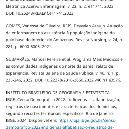
Eletrônica Acervo Enfermagem, v. 23, n. 2, e11741, 2023.
DOI: 10.25248/REAEnf.e11741.2023.
GOMES, Vanessa de Oliveira; REIS, Deyvylan Araujo. Atuação
da enfermagem na assistência à população indígena do
polo base do interior do Amazonas. Revista Nursing, v. 24, n.
281, p. 6000-6005, 2021.
GUIMARÃES, Manoel Pereira et al. Programa Mais Médicos e
as comunidades indígenas do norte da Bahia: relato de
experiência. Revista Baiana de Saúde Pública, v. 46, n. 1, p.
235-246, 2022. DOI: 10.22278/2318-2660.2022.v46.n1.a3576.
INSTITUTO BRASILEIRO DE GEOGRAFIA E ESTATÍSTICA –
IBGE. Censo Demográfico 2022: Indígenas — alfabetização,
registros de nascimentos e características dos domicílios,
segundo recortes territoriais específicos. Rio de Janeiro:
IBGE, 2024. Disponível em:
https://loja.ibge.gov.br/censo-
demografico-2022-indigenas-alfabetizac-o-registros-de-