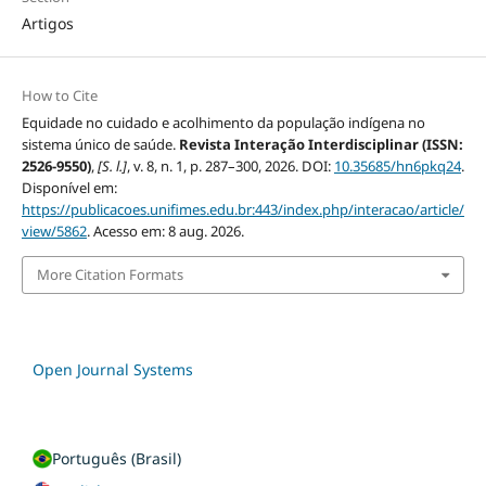
Artigos
How to Cite
Equidade no cuidado e acolhimento da população indígena no
sistema único de saúde.
Revista Interação Interdisciplinar (ISSN:
2526-9550)
,
[S. l.]
, v. 8, n. 1, p. 287–300, 2026. DOI:
10.35685/hn6pkq24
.
Disponível em:
https://publicacoes.unifimes.edu.br:443/index.php/interacao/article/
view/5862
. Acesso em: 8 aug. 2026.
More Citation Formats
Open Journal Systems
Português (Brasil)