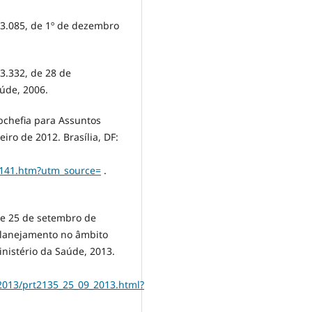
 3.085, de 1º de dezembro
3.332, de 28 de
aúde, 2006.
ubchefia para Assuntos
iro de 2012. Brasília, DF:
lcp141.htm?utm_source=
.
 de 25 de setembro de
 planejamento no âmbito
inistério da Saúde, 2013.
2013/prt2135_25_09_2013.html?