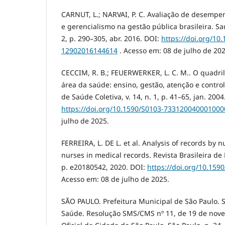
CARNUT, L.; NARVAI, P. C. Avaliação de desemp
e gerencialismo na gestão pública brasileira. Sa
2, p. 290–305, abr. 2016. DOI:
https://doi.org/10
12902016144614
. Acesso em: 08 de julho de 202
CECCIM, R. B.; FEUERWERKER, L. C. M.. O quadri
área da saúde: ensino, gestão, atenção e controle
de Saúde Coletiva, v. 14, n. 1, p. 41–65, jan. 2004
https://doi.org/10.1590/S0103-733120040001000
julho de 2025.
FERREIRA, L. DE L. et al. Analysis of records by 
nurses in medical records. Revista Brasileira de
p. e20180542, 2020. DOI:
https://doi.org/10.159
Acesso em: 08 de julho de 2025.
SÃO PAULO. Prefeitura Municipal de São Paulo. 
Saúde. Resolução SMS/CMS nº 11, de 19 de nove