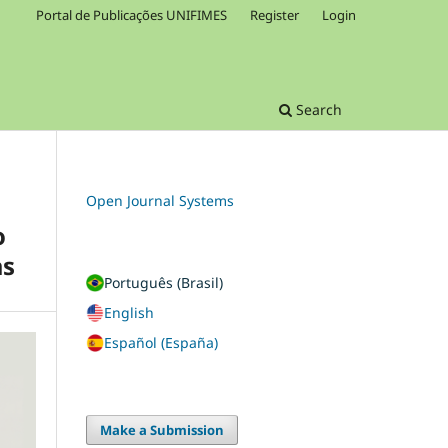
Portal de Publicações UNIFIMES
Register
Login
Search
Open Journal Systems
o
as
Português (Brasil)
English
Español (España)
Make a Submission