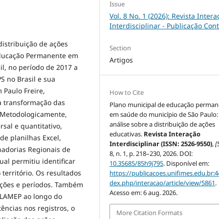
Issue
Vol. 8 No. 1 (2026): Revista Intera
Interdisciplinar - Publicação Con
distribuição de ações
Section
 Educação Permanente em
Artigos
l, no período de 2017 a
S no Brasil e sua
Paulo Freire,
How to Cite
 transformação das
Plano municipal de educação perman
 Metodologicamente,
em saúde do município de São Paulo
análise sobre a distribuição de ações
rsal e quantitativo,
educativas.
Revista Interação
e planilhas Excel,
Interdisciplinar (ISSN: 2526-9550)
,
[S
nadorias Regionais de
8, n. 1, p. 218–230, 2026. DOI:
ual permitiu identificar
10.35685/85h9j795
. Disponível em:
território. Os resultados
https://publicacoes.unifimes.edu.br:4
dex.php/interacao/article/view/5861
.
ações e períodos. Também
Acesso em: 6 aug. 2026.
PLAMEP ao longo do
ncias nos registros, o
More Citation Formats