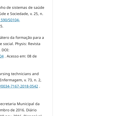
enho de sistemas de saúde
úde e Sociedade, v. 25, n.
.1590/S0104-
5.
látero da formação para a
 social. Physis: Revista
. DOI:
04
. Acesso em: 08 de
nursing technicians and
 Enfermagem, v. 73, n. 2,
0/0034-7167-2018-0542
.
Secretaria Municipal da
mbro de 2016. Diário