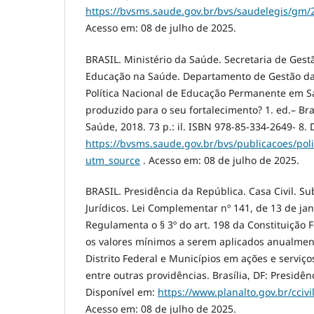
https://bvsms.saude.gov.br/bvs/saudelegis/gm
Acesso em: 08 de julho de 2025.
BRASIL. Ministério da Saúde. Secretaria de Gest
Educação na Saúde. Departamento de Gestão d
Política Nacional de Educação Permanente em S
produzido para o seu fortalecimento? 1. ed.– Bras
Saúde, 2018. 73 p.: il. ISBN 978-85-334-2649- 8. 
https://bvsms.saude.gov.br/bvs/publicacoes/po
utm_source
. Acesso em: 08 de julho de 2025.
BRASIL. Presidência da República. Casa Civil. S
Jurídicos. Lei Complementar nº 141, de 13 de jan
Regulamenta o § 3º do art. 198 da Constituição 
os valores mínimos a serem aplicados anualment
Distrito Federal e Municípios em ações e serviço
entre outras providências. Brasília, DF: Presidên
Disponível em:
https://www.planalto.gov.br/ccivi
Acesso em: 08 de julho de 2025.