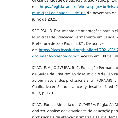
Oficial da Cidade de São Paulo, São Paulo, p. 24,
em:
https://legislacao.prefeitura.sp.gov.br/leis/
municipal-da-saude-11-de-19-
de-novembro-de-2
julho de 2025.
SÃO PAULO. Documento de orientações para a e
Municipal de Educação Permanente em Saúde. 2.
Prefeitura de São Paulo, 2021. Disponível
em:
https://docs.bvsalud.org/biblioref/2021/05/
documento-orientador.pdf
. Acesso em: 08 de jul
SILVA, E. A.; OLIVEIRA, R. C. Educação Permane
de Saúde de uma região do Município de São Pau
ao perfil social dos profissionais. In: FORNARI, L. 
Cualitativa en Salud: avances y desafíos. 1. ed.
v. 13, p. 1-10.
SILVA, Eunice Almeida da; OLIVEIRA, Régia; AN
Andréa. Análise das atividades de educação pe
profissionais da atenção primária à saúde. Alma