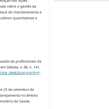
liação das ações
bate sobre a gestão da
 local de monitoramento e
cadores quantitativos e
 saúde de profissionais da
em Debate, v. 48, n. 141,
0/2358-289820241418791P
.
 de 25 de setembro de
 planejamento no âmbito
inistério da Saúde,