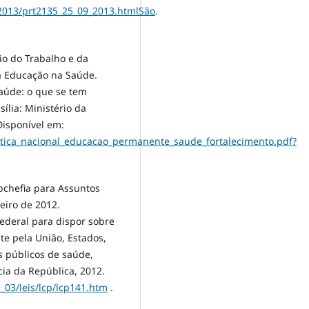
/2013/prt2135_25_09_2013.htmlSão
.
ão do Trabalho e da
a Educação na Saúde.
aúde: o que se tem
ília: Ministério da
Disponível em:
litica_nacional_educacao_permanente_saude_fortalecimento.pdf?
ubchefia para Assuntos
eiro de 2012.
Federal para dispor sobre
e pela União, Estados,
s públicos de saúde,
cia da República, 2012.
l_03/leis/lcp/lcp141.htm
.