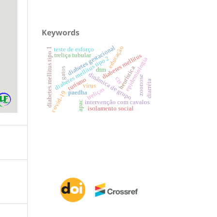
Keywords
diabetes gestacional
educação
teste de esforço
diabetes mellitus tipo 1
treliça tubular
diabetes mellitus
diabetes mellitus tipo 2
epidemiologia
heurística
gatos
dtm
dinâmica de grupo
zoonose
cts
turismo
diarréia
vírus
treliças
paedha
covid-19
intervenção com cavalos
apac
isolamento social