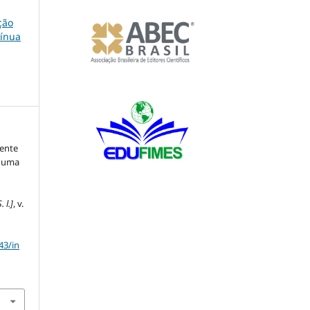
ção
tínua
ente
: uma
. l.]
, v.
43/in