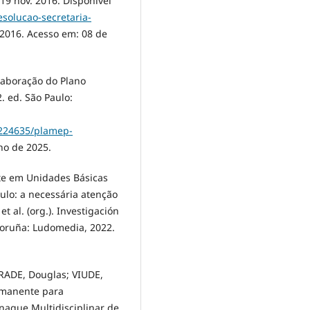
 19 nov. 2016. Disponível
resolucao-secretaria-
016. Acesso em: 08 de
laboração do Plano
 ed. São Paulo:
1224635/plamep-
ho de 2025.
nte em Unidades Básicas
lo: a necessária atenção
et al. (org.). Investigación
 Coruña: Ludomedia, 2022.
DRADE, Douglas; VIUDE,
rmanente para
naque Multidisciplinar de