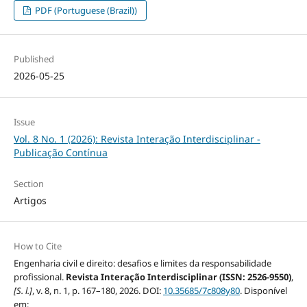
PDF (Portuguese (Brazil))
Published
2026-05-25
Issue
Vol. 8 No. 1 (2026): Revista Interação Interdisciplinar -
Publicação Contínua
Section
Artigos
How to Cite
Engenharia civil e direito: desafios e limites da responsabilidade
profissional.
Revista Interação Interdisciplinar (ISSN: 2526-9550)
,
[S. l.]
, v. 8, n. 1, p. 167–180, 2026. DOI:
10.35685/7c808y80
. Disponível
em: