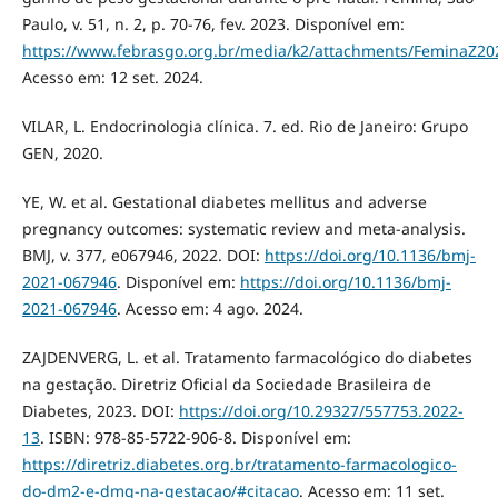
Paulo, v. 51, n. 2, p. 70-76, fev. 2023. Disponível em:
https://www.febrasgo.org.br/media/k2/attachments/FeminaZ2
Acesso em: 12 set. 2024.
VILAR, L. Endocrinologia clínica. 7. ed. Rio de Janeiro: Grupo
GEN, 2020.
YE, W. et al. Gestational diabetes mellitus and adverse
pregnancy outcomes: systematic review and meta-analysis.
BMJ, v. 377, e067946, 2022. DOI:
https://doi.org/10.1136/bmj-
2021-067946
. Disponível em:
https://doi.org/10.1136/bmj-
2021-067946
. Acesso em: 4 ago. 2024.
ZAJDENVERG, L. et al. Tratamento farmacológico do diabetes
na gestação. Diretriz Oficial da Sociedade Brasileira de
Diabetes, 2023. DOI:
https://doi.org/10.29327/557753.2022-
13
. ISBN: 978-85-5722-906-8. Disponível em:
https://diretriz.diabetes.org.br/tratamento-farmacologico-
do-dm2-e-dmg-na-gestacao/#citacao
. Acesso em: 11 set.