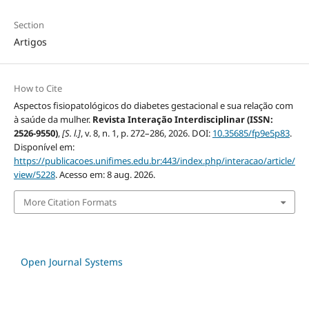
Section
Artigos
How to Cite
Aspectos fisiopatológicos do diabetes gestacional e sua relação com
à saúde da mulher.
Revista Interação Interdisciplinar (ISSN:
2526-9550)
,
[S. l.]
, v. 8, n. 1, p. 272–286, 2026. DOI:
10.35685/fp9e5p83
.
Disponível em:
https://publicacoes.unifimes.edu.br:443/index.php/interacao/article/
view/5228
. Acesso em: 8 aug. 2026.
More Citation Formats
Open Journal Systems