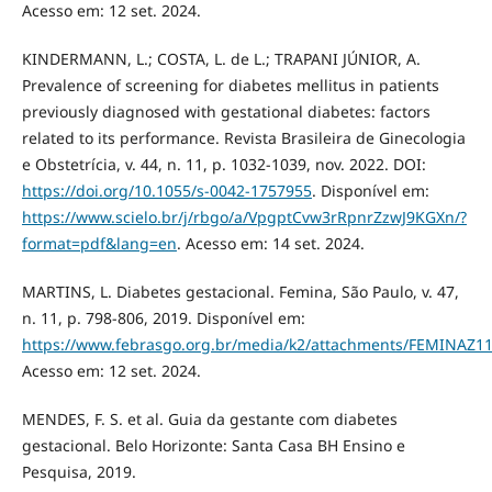
Acesso em: 12 set. 2024.
KINDERMANN, L.; COSTA, L. de L.; TRAPANI JÚNIOR, A.
Prevalence of screening for diabetes mellitus in patients
previously diagnosed with gestational diabetes: factors
related to its performance. Revista Brasileira de Ginecologia
e Obstetrícia, v. 44, n. 11, p. 1032-1039, nov. 2022. DOI:
https://doi.org/10.1055/s-0042-1757955
. Disponível em:
https://www.scielo.br/j/rbgo/a/VpgptCvw3rRpnrZzwJ9KGXn/?
format=pdf&lang=en
. Acesso em: 14 set. 2024.
MARTINS, L. Diabetes gestacional. Femina, São Paulo, v. 47,
n. 11, p. 798-806, 2019. Disponível em:
https://www.febrasgo.org.br/media/k2/attachments/FEMINAZ1
Acesso em: 12 set. 2024.
MENDES, F. S. et al. Guia da gestante com diabetes
gestacional. Belo Horizonte: Santa Casa BH Ensino e
Pesquisa, 2019.