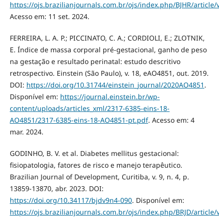
https://ojs.brazilianjournals.com.br/ojs/index.php/BJHR/article
Acesso em: 11 set. 2024.
FERREIRA, L. A. P.; PICCINATO, C. A.; CORDIOLI, E.; ZLOTNIK,
E. Índice de massa corporal pré-gestacional, ganho de peso
na gestação e resultado perinatal: estudo descritivo
retrospectivo. Einstein (São Paulo), v. 18, eAO4851, out. 2019.
DOI:
https://doi.org/10.31744/einstein_journal/2020AO4851
.
Disponível em:
https://journal.einstein.br/wp-
content/uploads/articles_xml/2317-6385-eins-18-
AO4851/2317-6385-eins-18-AO4851-pt.pdf
. Acesso em: 4
mar. 2024.
GODINHO, B. V. et al. Diabetes mellitus gestacional:
fisiopatologia, fatores de risco e manejo terapêutico.
Brazilian Journal of Development, Curitiba, v. 9, n. 4, p.
13859-13870, abr. 2023. DOI:
https://doi.org/10.34117/bjdv9n4-090
. Disponível em:
https://ojs.brazilianjournals.com.br/ojs/index.php/BRJD/article