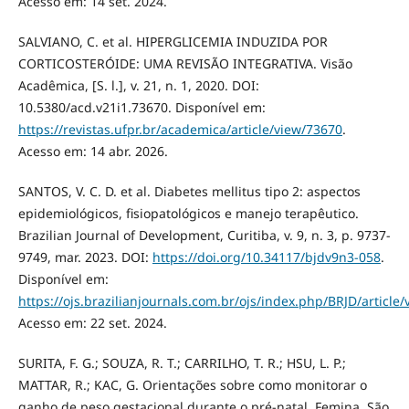
Acesso em: 14 set. 2024.
SALVIANO, C. et al. HIPERGLICEMIA INDUZIDA POR
CORTICOSTERÓIDE: UMA REVISÃO INTEGRATIVA. Visão
Acadêmica, [S. l.], v. 21, n. 1, 2020. DOI:
10.5380/acd.v21i1.73670. Disponível em:
https://revistas.ufpr.br/academica/article/view/73670
.
Acesso em: 14 abr. 2026.
SANTOS, V. C. D. et al. Diabetes mellitus tipo 2: aspectos
epidemiológicos, fisiopatológicos e manejo terapêutico.
Brazilian Journal of Development, Curitiba, v. 9, n. 3, p. 9737-
9749, mar. 2023. DOI:
https://doi.org/10.34117/bjdv9n3-058
.
Disponível em:
https://ojs.brazilianjournals.com.br/ojs/index.php/BRJD/article
Acesso em: 22 set. 2024.
SURITA, F. G.; SOUZA, R. T.; CARRILHO, T. R.; HSU, L. P.;
MATTAR, R.; KAC, G. Orientações sobre como monitorar o
ganho de peso gestacional durante o pré-natal. Femina, São