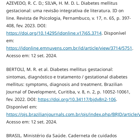
AZEVEDO, R. C. D.; SILVA, H. M. D. L. Diabetes mellitus
gestacional: uma revisão integrativa de literatura. ID on
line. Revista de Psicologia, Pernambuco, v. 17, n. 65, p. 397-
408, fev. 2023. DOI:
https://doi.org/10.14295/idonline.v17i65.3714
. Disponível
em:
https://idonline.emnuvens.com.br/id/article/view/3714/5751
.
Acesso em: 12 set. 2024.
BERTOLI, M. R. et al. Diabetes mellitus gestacional:
sintomas, diagnóstico e tratamento / gestational diabetes
mellitus: symptoms, diagnosis and treatment. Brazilian
Journal of Development, Curitiba, v. 8, n. 2, p. 10052-10061,
fev. 2022. DOI:
https://doi.org/10.34117/bjdv8n2-106
.
Disponível em:
https://ojs.brazilianjournals.com.br/ojs/index.php/BRJD/article
Acesso em: 12 set. 2024.
BRASIL. Ministério da Saúde. Caderneta de cuidados