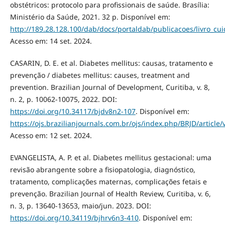
obstétricos: protocolo para profissionais de saúde. Brasília:
Ministério da Saúde, 2021. 32 p. Disponível em:
http://189.28.128.100/dab/docs/portaldab/publicacoes/livro_cui
Acesso em: 14 set. 2024.
CASARIN, D. E. et al. Diabetes mellitus: causas, tratamento e
prevenção / diabetes mellitus: causes, treatment and
prevention. Brazilian Journal of Development, Curitiba, v. 8,
n. 2, p. 10062-10075, 2022. DOI:
https://doi.org/10.34117/bjdv8n2-107
. Disponível em:
https://ojs.brazilianjournals.com.br/ojs/index.php/BRJD/article
Acesso em: 12 set. 2024.
EVANGELISTA, A. P. et al. Diabetes mellitus gestacional: uma
revisão abrangente sobre a fisiopatologia, diagnóstico,
tratamento, complicações maternas, complicações fetais e
prevenção. Brazilian Journal of Health Review, Curitiba, v. 6,
n. 3, p. 13640-13653, maio/jun. 2023. DOI:
https://doi.org/10.34119/bjhrv6n3-410
. Disponível em: