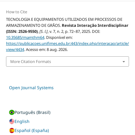
How to Cite
TECNOLOGIA E EQUIPAMENTOS UTILIZADOS EM PROCESSOS DE
ARMAZENAMENTO DE GRÃOS.
Revista Interação Interdisciplinar
(ISSN: 2526-9550)
,
[S. l.]
, v. 7, n. 2, p. 72–87, 2025. DOI:
10.35685/mamthm64
. Disponível em:
https://publicacoes.unifimes.edu.br:443/index.php/interacao/article/
view/4434
. Acesso em: 8 aug. 2026.
More Citation Formats
Open Journal Systems
Português (Brasil)
English
Español (España)