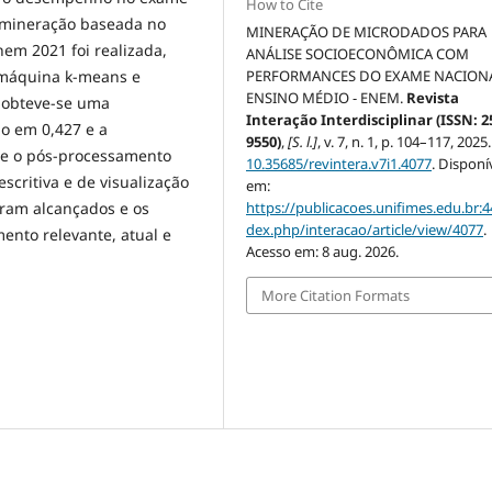
How to Cite
 a mineração baseada no
MINERAÇÃO DE MICRODADOS PARA
em 2021 foi realizada,
ANÁLISE SOCIOECONÔMICA COM
PERFORMANCES DO EXAME NACION
 máquina k-means e
ENSINO MÉDIO - ENEM.
Revista
, obteve-se uma
Interação Interdisciplinar (ISSN: 2
do em 0,427 e a
9550)
,
[S. l.]
, v. 7, n. 1, p. 104–117, 2025
te o pós-processamento
10.35685/revintera.v7i1.4077
. Disponí
escritiva e de visualização
em:
https://publicacoes.unifimes.edu.br:4
oram alcançados e os
dex.php/interacao/article/view/4077
.
ento relevante, atual e
Acesso em: 8 aug. 2026.
More Citation Formats