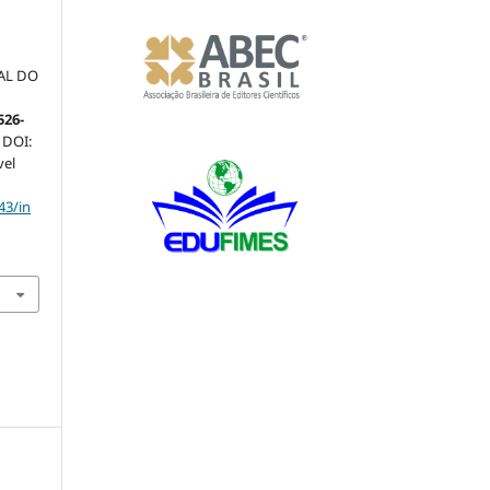
AL DO
526-
. DOI:
vel
43/in