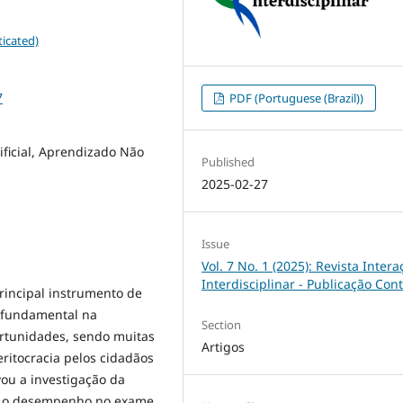
icated)
7
PDF (Portuguese (Brazil))
ificial, Aprendizado Não
Published
2025-02-27
Issue
Vol. 7 No. 1 (2025): Revista Intera
Interdisciplinar - Publicação Con
rincipal instrumento de
l fundamental na
Section
ortunidades, sendo muitas
Artigos
ritocracia pelos cidadãos
vou a investigação da
re o desempenho no exame