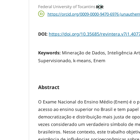
Federal University of Tocantins
https://orcid.org/0009-0000-9470-6976 (unauthent
DOI:
https://doi.org/10.35685/revintera.v7i1.407
Keywords:
Mineração de Dados, Inteligência Art
Supervisionado, k-means, Enem
Abstract
O Exame Nacional do Ensino Médio (Enem) é o p
acesso ao ensino superior no Brasil e tem pape
democratização e distribuição mais justa de op
vezes considerado um verdadeiro símbolo de me
brasileiros. Nesse contexto, este trabalho objeti
existência de influências socioeconômicas sob