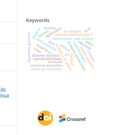
Keywords
apac
agrônomos
bovino
diarréia
turismo
faculdades
algoritmo genético
diabetes mellitus tipo 1
intervenção com cavalos
treliça tubular
gatos
educação
dtm
epidemiologia
diabetes gestacional
dinâmica de grupo
heurística
treliças
ensino superior
vírus
zoonose
cts
paedha
diabetes mellitus
reprodutibilidade
zoonoses
exercício anaeróbio
saúde do estudante
ção
tínua