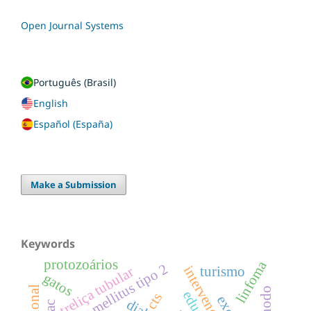
Open Journal Systems
Português (Brasil)
English
Español (España)
Make a Submission
Keywords
protozoários
linfoma
diabetes mellitus tipo 2
turismo
treliça tubular
gatos
cts