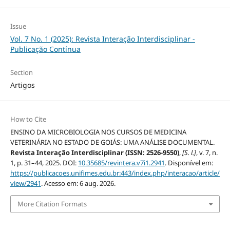
Issue
Vol. 7 No. 1 (2025): Revista Interação Interdisciplinar -
Publicação Contínua
Section
Artigos
How to Cite
ENSINO DA MICROBIOLOGIA NOS CURSOS DE MEDICINA
VETERINÁRIA NO ESTADO DE GOIÁS: UMA ANÁLISE DOCUMENTAL.
Revista Interação Interdisciplinar (ISSN: 2526-9550)
,
[S. l.]
, v. 7, n.
1, p. 31–44, 2025. DOI:
10.35685/revintera.v7i1.2941
. Disponível em:
https://publicacoes.unifimes.edu.br:443/index.php/interacao/article/
view/2941
. Acesso em: 6 aug. 2026.
More Citation Formats