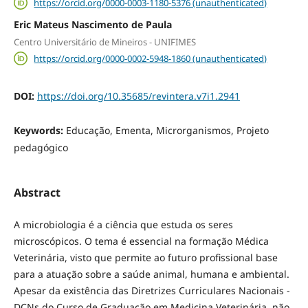
https://orcid.org/0000-0003-1180-5376 (unauthenticated)
Eric Mateus Nascimento de Paula
Centro Universitário de Mineiros - UNIFIMES
https://orcid.org/0000-0002-5948-1860 (unauthenticated)
DOI:
https://doi.org/10.35685/revintera.v7i1.2941
Keywords:
Educação, Ementa, Microrganismos, Projeto
pedagógico
Abstract
A microbiologia é a ciência que estuda os seres
microscópicos. O tema é essencial na formação Médica
Veterinária, visto que permite ao futuro profissional base
para a atuação sobre a saúde animal, humana e ambiental.
Apesar da existência das Diretrizes Curriculares Nacionais -
DCNs do Curso de Graduação em Medicina Veterinária, não