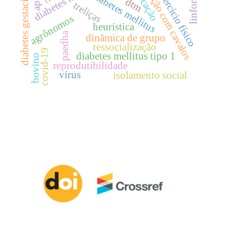
intervenção com cavalos
diabetes gestacional
linfonodo
educação
exercício físico
diabetes mellitus
apac
dtm
treliças
agrônomos
heurística
paedha
dinâmica de grupo
ressocialização
covid-19
diabetes mellitus tipo 1
bovino
reprodutibilidade
vírus
isolamento social