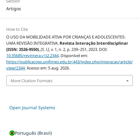
Section
Artigos
How to Cite
O USO DA MOBILIDADE ATIVA POR CRIANÇAS E ADOLESCENTES:
UMA REVISÃO INTEGRATIVA.
Revista Interação Interdisciplinar
(ISSN: 2526-9550)
,
[S. l.]
, v. 1, n. 2, p. 239–251, 2023. DOI:
10.35685/revintera.v1i2.2344
. Disponível em:
https://publicacoes.unifimes.edu.br:443/index.php/interacao/article/
view/2344
. Acesso em: 5 aug. 2026.
More Citation Formats
Open Journal Systems
Português (Brasil)