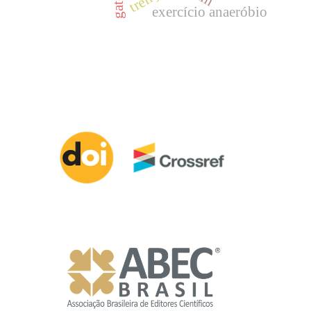
gatos
exercício anaeróbio