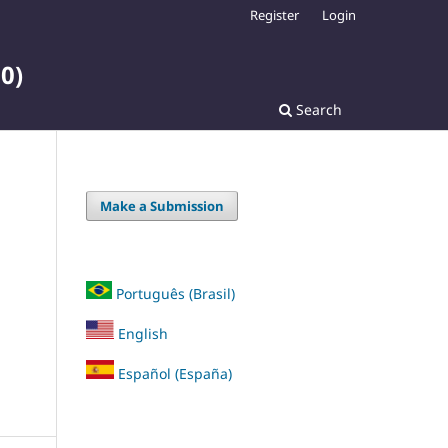
Register
Login
0)
Search
Make a Submission
Português (Brasil)
English
Español (España)