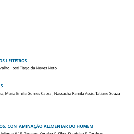
S LEITEIROS
rvalho, José Tiago da Neves Neto
AS
eira, Maria Emilia Gomes Cabral, Nassacha Ramila Assis, Tatiane Souza
SCOS, CONTAMINAÇÃO ALIMENTAR DO HOMEM
a, Wigner W. B. Tavares, Kerolay C. Silva, Stanislau P. Cardozo