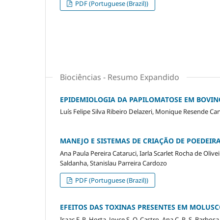
PDF (Portuguese (Brazil))
Biociências - Resumo Expandido
EPIDEMIOLOGIA DA PAPILOMATOSE EM BOVINO
Luís Felipe Silva Ribeiro Delazeri, Monique Resende Ca
MANEJO E SISTEMAS DE CRIAÇÃO DE POEDEIR
Ana Paula Pereira Cataruci, Iarla Scarlet Rocha de Oliv
Saldanha, Stanislau Parreira Cardozo
PDF (Portuguese (Brazil))
EFEITOS DAS TOXINAS PRESENTES EM MOLU
Isaac F. R. Horta, Joyce S. Q. Castro, Ana C. R. S. Barbos