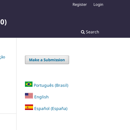
Register
Login
0)
Search
ação
Make a Submission
Português (Brasil)
English
Español (España)