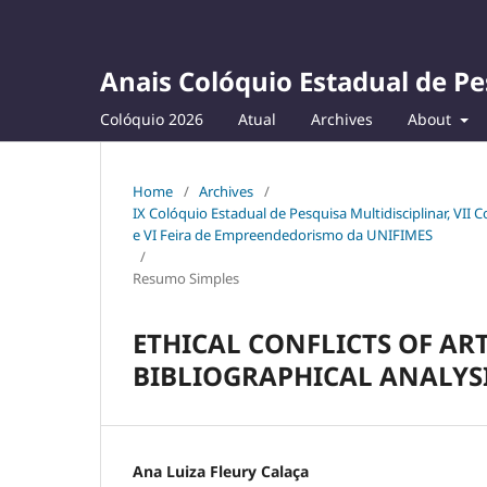
Anais Colóquio Estadual de Pe
Colóquio 2026
Atual
Archives
About
Home
/
Archives
/
IX Colóquio Estadual de Pesquisa Multidisciplinar, VII
e VI Feira de Empreendedorismo da UNIFIMES
/
Resumo Simples
ETHICAL CONFLICTS OF ART
BIBLIOGRAPHICAL ANALYS
Ana Luiza Fleury Calaça