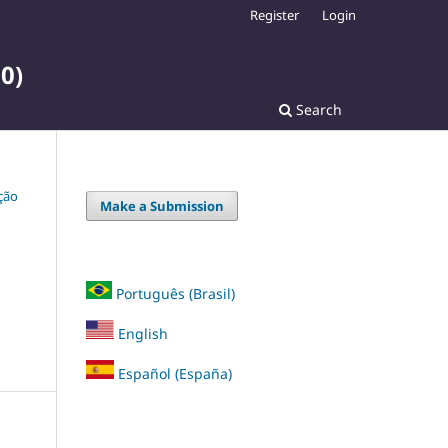
Register
Login
0)
Search
ação
Make a Submission
Português (Brasil)
English
Español (España)