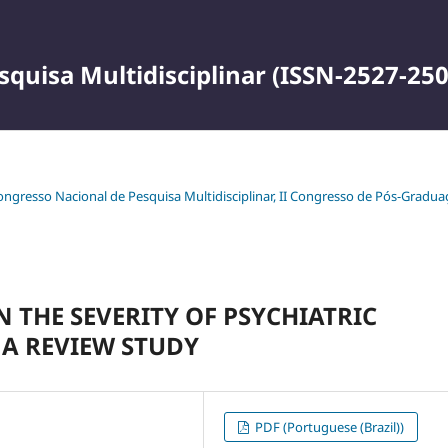
squisa Multidisciplinar (ISSN-2527-250
 Congresso Nacional de Pesquisa Multidisciplinar, II Congresso de Pós-Gradu
 THE SEVERITY OF PSYCHIATRIC
 A REVIEW STUDY
PDF (Portuguese (Brazil))