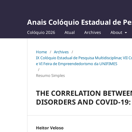
Anais Colóquio Estadual de Pe
Colóquio 2026
Atual
Archives
About
Home
/
Archives
/
IX Colóquio Estadual de Pesquisa Multidisciplinar, VII
e VI Feira de Empreendedorismo da UNIFIMES
/
Resumo Simples
THE CORRELATION BETWEEN
DISORDERS AND COVID-19:
Heitor Veloso