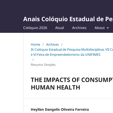
Anais Colóquio Estadual de Pe
Colóquio 2026
Atual
Archives
About
Home
/
Archives
/
IX Colóquio Estadual de Pesquisa Multidisciplinar, VII
e VI Feira de Empreendedorismo da UNIFIMES
/
Resumo Simples
THE IMPACTS OF CONSUMP
HUMAN HEALTH
Heyllen Dangelis Oliveira Ferreira