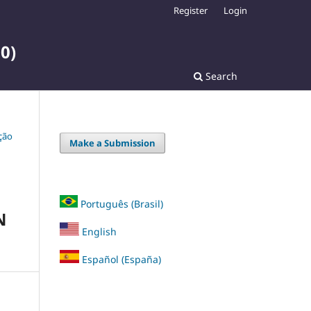
Register
Login
0)
Search
ação
Make a Submission
Português (Brasil)
N
English
Español (España)