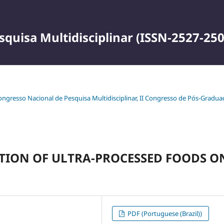
squisa Multidisciplinar (ISSN-2527-250
 Congresso Nacional de Pesquisa Multidisciplinar, II Congresso de Pós-Gradu
TION OF ULTRA-PROCESSED FOODS O
PDF (Portuguese (Brazil))