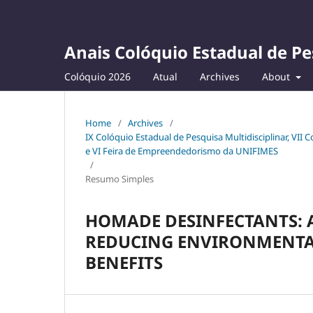
Anais Colóquio Estadual de Pe
Colóquio 2026
Atual
Archives
About
Home
/
Archives
/
IX Colóquio Estadual de Pesquisa Multidisciplinar, VII
e VI Feira de Empreendedorismo da UNIFIMES
/
Resumo Simples
HOMADE DESINFECTANTS: 
REDUCING ENVIRONMENTA
BENEFITS