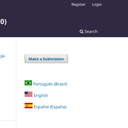
Register
Login
0)
Search
ação
Make a Submission
Português (Brasil)
English
Español (España)