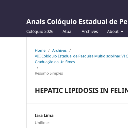
Anais Colóquio Estadual de Pe
Colóquio 2026
Atual
Archives
About
Home
/
Archives
/
VIII Colóquio Estadual de Pesquisa Multidisciplinar, VI
Graduação da Unifimes
/
Resumo Simples
HEPATIC LIPIDOSIS IN FELI
Iara Lima
Unifimes