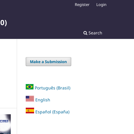
Register
Login
0)
Search
Make a Submission
Português (Brasil)
English
Español (España)