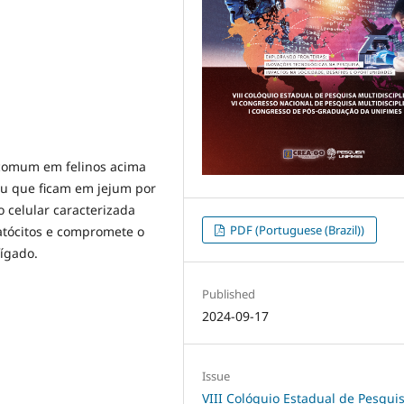
o comum em felinos acima
ou que ficam em jejum por
 celular caracterizada
PDF (Portuguese (Brazil))
atócitos e compromete o
fígado.
Published
2024-09-17
Issue
VIII Colóquio Estadual de Pesqui