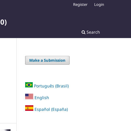
Register
Login
0)
Search
Make a Submission
Português (Brasil)
English
Español (España)