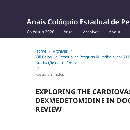
Anais Colóquio Estadual de Pe
Colóquio 2026
Atual
Archives
About
Home
/
Archives
/
VIII Colóquio Estadual de Pesquisa Multidisciplinar, VI
Graduação da Unifimes
/
Resumo Simples
EXPLORING THE CARDIOVA
DEXMEDETOMIDINE IN DOG
REVIEW