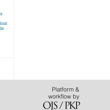
sa
linar
 da