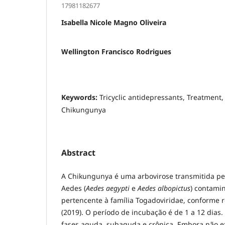
17981182677
Isabella Nicole Magno Oliveira
Wellington Francisco Rodrigues
Keywords:
Tricyclic antidepressants, Treatment
Chikungunya
Abstract
A Chikungunya é uma arbovirose transmitida pe
Aedes (
Aedes aegypti
e
Aedes albopictus
) contami
pertencente à família Togadoviridae, conforme 
(2019). O período de incubação é de 1 a 12 dias.
fases aguda, subaguda e crônica. Embora não 