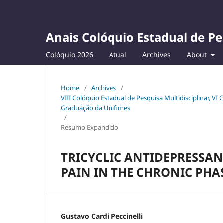
Anais Colóquio Estadual de Pe
Colóquio 2026
Atual
Archives
About
Home
/
Archives
/
VIII Colóquio Estadual de Pesquisa Multidisciplinar, VI
Graduação da Unifimes
/
Resumo Expandido
TRICYCLIC ANTIDEPRESSA
PAIN IN THE CHRONIC PHA
Gustavo Cardi Peccinelli