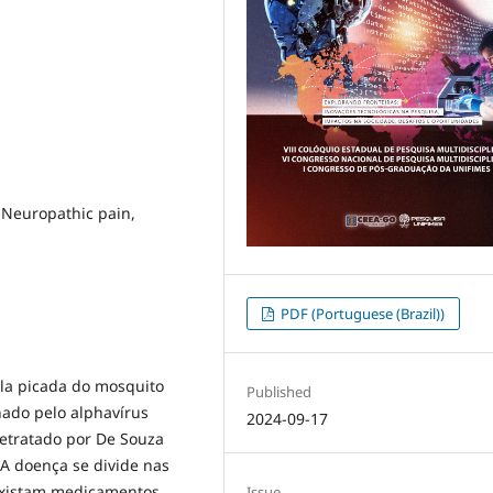
, Neuropathic pain,
PDF (Portuguese (Brazil))
la picada do mosquito
Published
nado pelo alphavírus
2024-09-17
retratado por De Souza
 A doença se divide nas
existam medicamentos
Issue