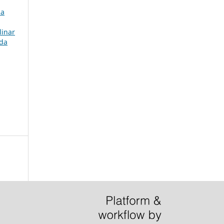
sa
linar
 da