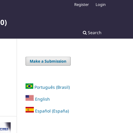
Register
Login
0)
Search
Make a Submission
Português (Brasil)
English
Español (España)