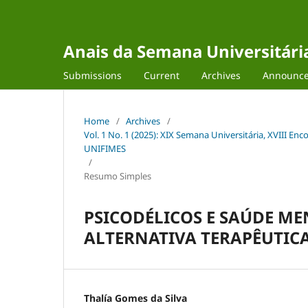
Anais da Semana Universitária 
Submissions
Current
Archives
Announc
Home
/
Archives
/
Vol. 1 No. 1 (2025): XIX Semana Universitária, XVIII Enco
UNIFIMES
/
Resumo Simples
PSICODÉLICOS E SAÚDE ME
ALTERNATIVA TERAPÊUTICA
Thalía Gomes da Silva