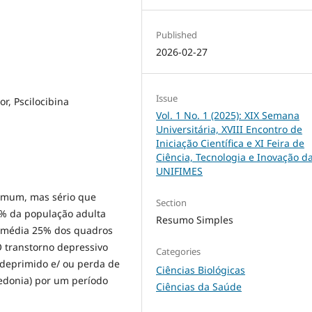
Published
2026-02-27
Issue
r, Pscilocibina
Vol. 1 No. 1 (2025): XIX Semana
Universitária, XVIII Encontro de
Iniciação Científica e XI Feira de
Ciência, Tecnologia e Inovação d
UNIFIMES
omum, mas sério que
Section
5% da população adulta
Resumo Simples
m média 25% dos quadros
 O transtorno depressivo
Categories
deprimido e/ ou perda de
Ciências Biológicas
nedonia) por um período
Ciências da Saúde