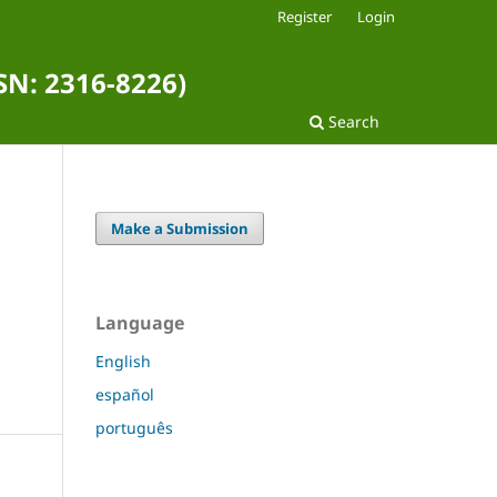
Register
Login
SSN: 2316-8226)
Search
Make a Submission
Language
English
español
português