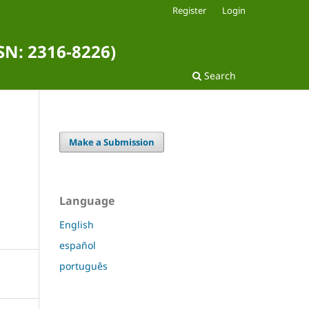
Register
Login
SSN: 2316-8226)
Search
Make a Submission
Language
English
español
português