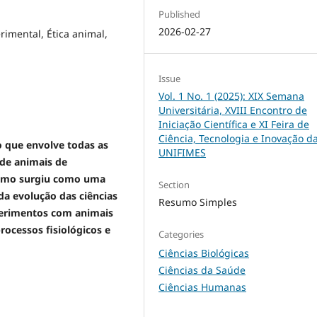
Published
2026-02-27
erimental, Ética animal,
Issue
Vol. 1 No. 1 (2025): XIX Semana
Universitária, XVIII Encontro de
Iniciação Científica e XI Feira de
Ciência, Tecnologia e Inovação d
 que envolve todas as
UNIFIMES
 de animais de
rismo surgiu como uma
Section
da evolução das ciências
Resumo Simples
perimentos com animais
ocessos fisiológicos e
Categories
Ciências Biológicas
Ciências da Saúde
Ciências Humanas