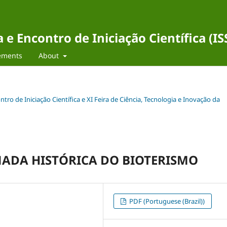
e Encontro de Iniciação Científica (I
ements
About
ntro de Iniciação Científica e XI Feira de Ciência, Tecnologia e Inovação da
RNADA HISTÓRICA DO BIOTERISMO
PDF (Portuguese (Brazil))