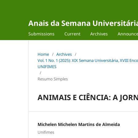
Anais da Semana Universitária 
Submissions
Current
Archives
Announc
Home
/
Archives
/
Vol. 1 No. 1 (2025): XIX Semana Universitária, XVIII Enco
UNIFIMES
/
Resumo Simples
ANIMAIS E CIÊNCIA: A JO
Michelen Michelen Martins de Almeida
Unifimes