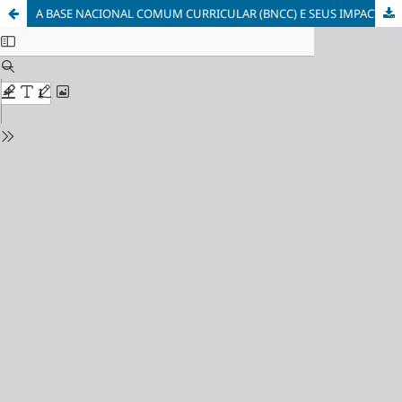
A BASE NACIONAL COMUM CURRICULAR (BNCC) E SEUS IMPACTOS NA EDUCAÇÃO INFANTIL