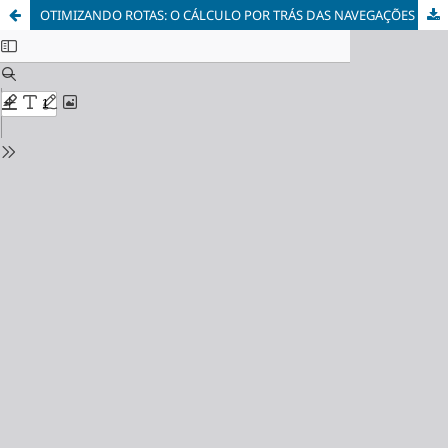
OTIMIZANDO ROTAS: O CÁLCULO POR TRÁS DAS NAVEGAÇÕES MODERNAS UTILIZANDO SISTEMAS DE NAVEGAÇÃO INERCIAL