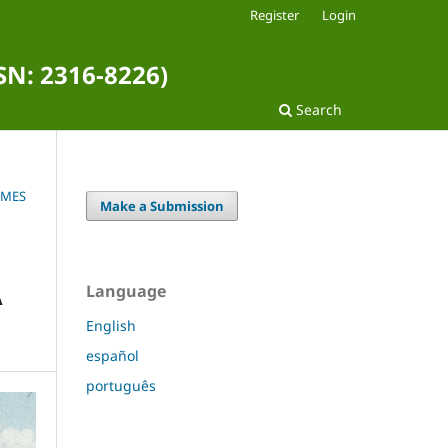
Register
Login
SSN: 2316-8226)
Search
FIMES
Make a Submission
A
Language
English
español
português