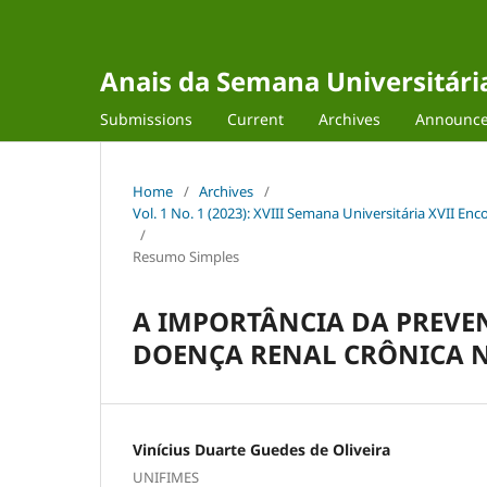
Anais da Semana Universitária 
Submissions
Current
Archives
Announc
Home
/
Archives
/
Vol. 1 No. 1 (2023): XVIII Semana Universitária XVII Enc
/
Resumo Simples
A IMPORTÂNCIA DA PREVE
DOENÇA RENAL CRÔNICA 
Vinícius Duarte Guedes de Oliveira
UNIFIMES