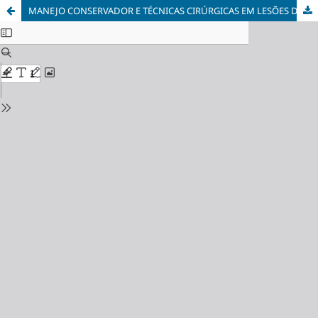
MANEJO CONSERVADOR E TÉCNICAS CIRÚRGICAS EM LESÕES DO MANGUITO ROTADOR: UMA REVISÃO