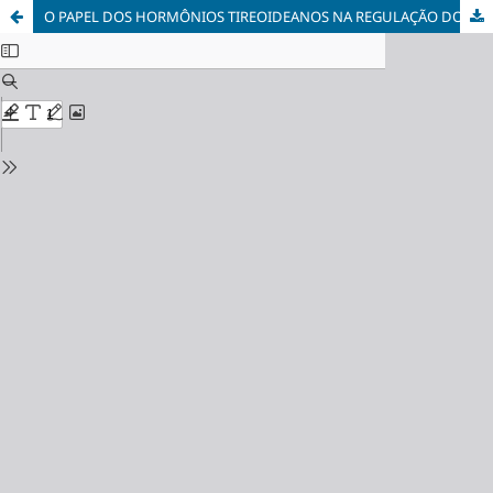
O PAPEL DOS HORMÔNIOS TIREOIDEANOS NA REGULAÇÃO DOS NÍVEIS DE COLESTEROL UMA ANÁLISE BIBLIOGRÁFICA